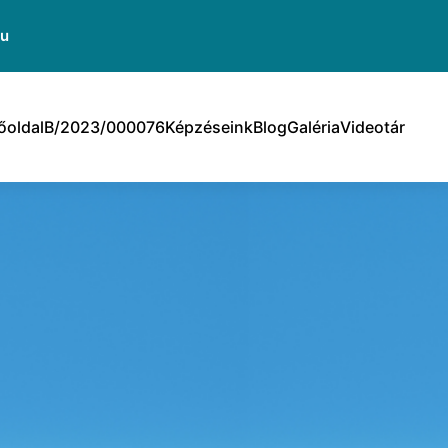
hu
őoldal
B/2023/000076
Képzéseink
Blog
Galéria
Videotár