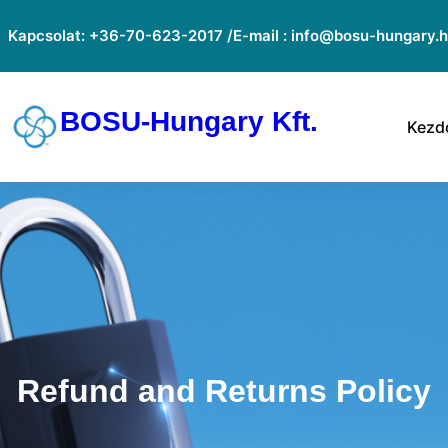
Ugrás
Kapcsolat: +36-70-623-2017 /
E-mail : info@bosu-hungary.
a
tartalomhoz
BOSU-Hungary Kft.
Kezd
Refund and Returns Policy