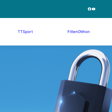
Facebook
YouTube
TTSport
FittenOtthon