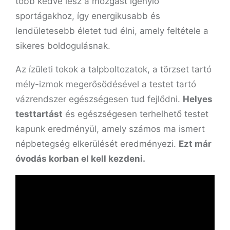
több kedve lesz a mozgást igénylő
sportágakhoz, így energikusabb és
lendületesebb életet tud élni, amely feltétele a
sikeres boldogulásnak.
Az ízületi tokok a talpboltozatok, a törzset tartó
mély-izmok megerősödésével a testet tartó
vázrendszer egészségesen tud fejlődni.
Helyes
testtartást
és egészségesen terhelhető testet
kapunk eredményül, amely számos ma ismert
népbetegség elkerülését eredményezi.
Ezt már
óvodás korban el kell kezdeni.