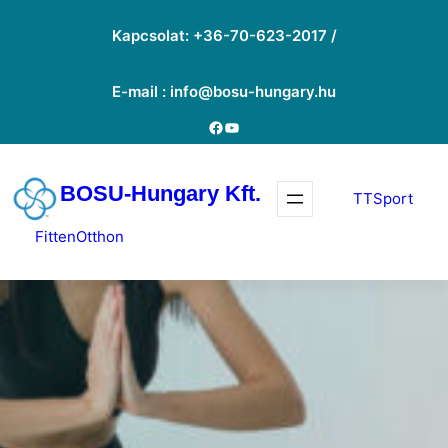
Ugrás
Kapcsolat: +36-70-623-2017 /
a
tartalomhoz
E-mail : info@bosu-hungary.hu
Facebook
YouTube
BOSU-Hungary Kft.
TTSport
FittenOtthon