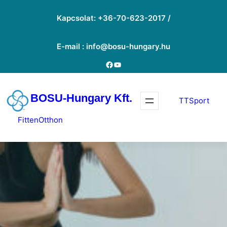
Ugrás
Kapcsolat: +36-70-623-2017 /
a
tartalomhoz
E-mail : info@bosu-hungary.hu
Facebook
YouTube
BOSU-Hungary Kft.
TTSport
FittenOtthon